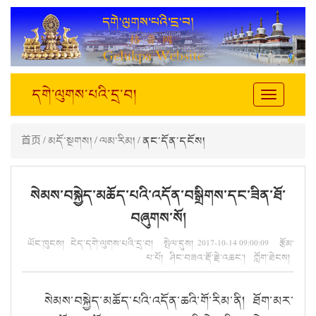
དགེ་ལུགས་པའི་དྲ་བ།
Toggle
navigation
首页
/
མདོ་སྔགས།
/
ལམ་རིམ།
/ ནང་དོན་དངོས།
སེམས་བསྐྱེད་མཆོད་པའི་འདོན་བསྒྲིགས་དང་ཟིན་ཐོ་
བཞུགས་སོ།
ཡོང་ཁུངས། ངེད་དགེ་ལུགས་པའི་དྲ་བ། སྤེལ་དུས། 2017-10-14 09:00:09 རྩོམ་
པ་པོ། ཤིང་བཟའ་རྡོ་རྗེ་འཆང་། ཀློག་ཐེངས།
སེ
མས
་བསྐྱེ
ད
་མཆོ
ད
་པའི་འདོ
ན
་ཆའི་གོ་རི
མ
་ནི
། ཐོག
་མར་