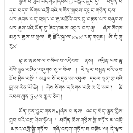
རྒྱལ་བ་ཁྱབ་བདག྾།ཞབས་ཀྱི་པདྨོའི་དྲུང་དུ། བསྟན་པ་
དང་བདག་སོགས་འགྲོ་བའི་མགོན་སྐྱབས་དཔུང་གཉེན་དམ་
པར་ཞབས་པད་བསྐལ་བ་རྒྱ་མཚོའི་བར་དུ་བརྟན་པར་བཞུགས་
པར་ཞུས་པའི་ཡོན་དུ་ཞིང་ཁམས་འབུལ་བར་ཞུ།
ཞེ
ས
་སོ
གས
་
མཎྜལ་རྒྱས་པ་ཕུ
ལ། རྡོ་རྗེའི་སྐུ་ལ་྾྾྾།
ལན་གསུ
མ།
ཨི་དཾ་གུ་
རུ྾།
བླ་མ་རྣམས་ལ་གསོ
ལ
་བ་འདེ
བས།
ནས།
འཕྲིན་ལས་ཆུ་
བོའི་རྒྱུན་བཞིན་བཞུགས་སུ་གསོལ།
། དེ་ལྟར་བསྐྲུན་པའི་ནས་
ཐོབ་ཕྱིར་བསྔོ།
། མཎྜལ་སོ་བདུན་མ་འབུལ། དཔལ་ལྡན་རྩ་བའི་
བླ་མ་རིན་པོ་ཆེ།
། ཞེས་སོགས་དམིགས་བརྩེ་མ་ཅི་མང་། ཚེ་
རབས་ཀུན་ཏུ྾།མ་གྱུར་ཅིག །
ཡོན་ཏན་བྱུང་གནས྾།
ཞེ
ས
་པ་ནས།
འབད་མེད་ལྷུན་གྱིས་
གྲུབ་པའི་བཀྲ་ཤིས་སྩོལ།
།
མགོ
ན
་ཆོ
ས
་གཉི
ས་
ཀྱི་གཏོ
ར
་མ་བསྔོ
།
མཁའ
་འགྲོ་སྤྱི་གཏོ
ར། གཞི
་བདག་གཏོ
ར
་མ་བསྔོ
ས
་ལ།
དེ་ལྟར་