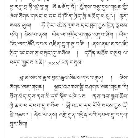
པྟ་རཏྣ་པྲ་ཏི་ཙྪ་སྭཱ་ཧཱ། ཨོཾ་མཆོད་དོ།
། ཕྱོགས་བཅུ་དུས་གསུམ་གྱི་
ཞེས་སོགས་གསང་བ་དང་དེ་ཁོ་ན་ཉིད་ཀྱི་མཆོད་པ་ཕུལ། སྙན་
གསན་ཕུལ། ཧོ་ཏིང་འཛིན་སྔགས་དང་ཕྱག་རྒྱས་བྱིན་རླབས་
པའི།
། ཞེས་པ་ནས། ཡིད་ལ་འདོད་པ་ཀུན་འགྲུབ་ཤོག ། ཡིད་
འོང་ལང་ཚོའི་དཔལ་འཛིན་དྲུག་ཅུ་བཞི།
། ནས་ནམ་མཁའ་ཇི་
སྲིད་འབངས་སུ་བཟུང་དུ་གསོལ།
། དཀོན་མཆོག་གསུམ་ལ་
བདག་སྐྱབས་མཆི།
། ྾྾྾།
ལན་གསུ
མ།
བླ་མ་སངས་རྒྱས་བྱང་ཆུབ་སེམས་དཔའ་ཀུན།
།
ཞེ
ས
་
སོ
གས
་ལན་གསུ
མ། ལྟུང
་བཤགས་སྤྱི་བཤགས་ལན་གསུ
མ
་རེ
།
ཐོག་མེད་དུས་ནས་མི་དགེ་སྡིག་པའི་ལས། ནས་ཟབ་རྒྱས་ཆོས་
ཀྱི་ཆར་བ་དབབ་དུ་གསོལ།
། བློ་བཟང་དང་པོའི་སངས་རྒྱས་རྡོ་
རྗེ་འཆང་།
།
ཞེ
ས
་པ་ནས།
འགྲོ་ཀུན་འདྲེན་པའི་དཔལ་དུ་བདག་
གྱུར་ཅིག།