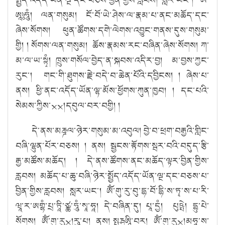
ཨཱཿ་ཧཱུཾ
།
ལན་གསུ
མ། ངོ་བོ་ཡེ་ཤེས་ལ་རྣམ་པ་ནང་མཆོད་དང་
ཞེས་སོགས། ཕུན་ཚོགས་དགེ་ལེགས་འབྱུང་གནས་དུས་གསུམ་
གྱི།
། སོགས་ལན་གསུམ། ཆོས་རྣམས་རང་བཞིན་
ཞེ
ས
་སོ
གས། ཀ
་
མ་ལ་ཡ་སྟྭཾ
།
ཁྲུ
ས
་གསོ
ལ
་བྱེ
ད
་ན་སྐབས་འདི
ར
་བྱ། མ་བྱས་ཀྱང་
རུ
ང་། གང
་གི་ཐུ
གས་
རྗེ་བདེ་བ་ཆེ
ན
་པོ
འི
་དབྱི
ངས།
། ཞེས
་པ་
ནས། ཕྱི་ནང་འདོ
ད་ཡོན
་ལྷ་མོ
ས
་ཕྱོ
གས
་ཀུ
ན
་ཁྱབ།
། དང་པའི་
སེ
མས
་ཀྱི
ས
་྾྾།དབུ
ལ
་བར་བགྱི
།
།
དེ
་ནས་མཎྜལ་ཉེ
ར
་གསུ
མ
་མ་འབུ
ལ། བྱེ་བ་ཕྲག་བརྒྱའི་གླིང་
བཞི་ལྷུན་པོར་བཅས།
། ནས། སྦྱངས་རྟོགས་སྦར་བའི་བདུད་རྩི་
རྒྱ་མཚོས་མཆོད།
།
དེ་ནས་ཚོ
གས
་ནང་མཆོ
ད
་ལྟར་བྱི
ན
་གྱི
ས
་
རླབས། མཆོ
ད
་པ་ཆུ་བཞི་ཉེ
ར
་སྤྱོ
ད
་འདོ
ད
་ཡོ
ན
་ལྔ་དང་བཅས་པ་
བྱི
ན
་གྱི
ས
་རླབས། སླར་ཡང་།
ཨོཾ་གུ་རུ་བུ་དྷ་བོ་དྷི་ས་ཏྭ་ས་པ་རི་
ཝཱ་ར་ཨགྷཾ་པྲ་ཏཱི་ཙྪ་ཧཱུཾ་སྭཱ་ཧཱ།
དེ་བཞི
ན
་དུ
། པཱ་དྱཾ། པུཥྤེ། དྷུ་པེ་
སོགས། ཨོཾ་གུ་རུ྾།རཱུ་པ། ནས། སྤརྴཨཱི་བར། ཨོཾ་གུ་རུ྾།མཧཱ་ས་