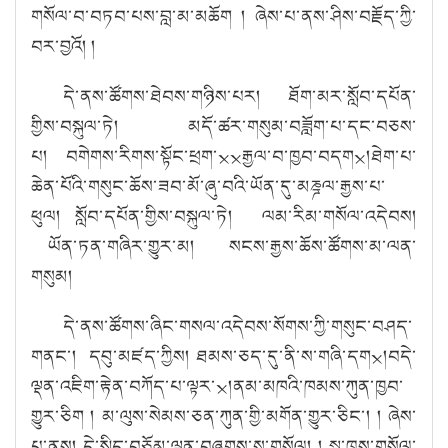
གསོལ་བ་བཏབ་པས་བླ་མ་མཆོག །
ཞེ
ས
་པ་ནས་ཤི
ས
་བརྗོ
ད
་ཀྱི་
བར་བྱའོ
། །
དེ་ནས་ཚོ
གས
་ཐེ
བས
་གཉི
ས
་པར། ཐོ
ག་མར
་སློ
བ
་དཔོ
ན
་
གྱི
ས
་བསྐུ
ལ
་ཏེ
།
མདོ་ཚར་གསུ
མ
་བཟློ
ག
་པ་དང་བཅས་
པ།
བགེགས་རིགས་སྟོང་ཕྲག་྾྾རྒྱལ་བ་ཁྱབ་བདག྾།ཐེག་པ་
ཆེན་པོའི་གསུང་ཆོས་ཟབ་མོ་ཞུ་བའི་ཡོན་དུ་
མཎྜལ་རྒྱས་པ་
ཕུ
ལ།
སློ
བ
་དཔོ
ན
་གྱི
ས
་བསྐུ
ལ
་ཏེ
། ལམ་རིམ
་གསོ
ལ་
འདེ
བས།
ཡོན
་ཏན་གཞི
ར
་གྱུ
ར
་མ། སངས་རྒྱས་ཆོ
ས
་ཚོ
གས
་མ་ལན་
གསུ
མ།
དེ
་ནས་ཚོ
གས
་ཞི
ང
་གསལ་འདེ
བས
་སོ
གས
་ཀྱི་གསུ
ང
་བཤད་
གནང་། དབུ་མཛད་ཀྱི
ས། ཐམས་ཅད་དུ་ནི་ས་གཞི་དག྾།བདེ་
ལྡན་འཇིག་རྟེན་བཀོད་པ་ལྟར་྾།ནམ་མཁའི་ཁམས་ཀུན་ཁྱབ་
གྱུར་ཅིག ། མ་ལུས་སེམས་ཅན་ཀུན་གྱི་མགོན་གྱུར་ཅིང་།
། ཞེ
ས
་
པ་ནས།
དེ་སྲིད་བཅོམ་ལྡན་བཞུགས་སུ་གསོལ།
། སྐུ་ཁྲུས་གསོལ་