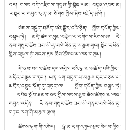
བར། གསང་བདེ་འཇི
གས
་གསུ
མ
་གྱི་སྨོ
ན་ལམ། བ
སྟན་འབར་མ།
བསླབ་པ་གསུ
མ
་ལྡན་མ། སོ
གས
་ཀྱི
ས
་ཤི
ས
་བརྗོ
ད
་བྱའོ
། །
སེ
མས
་བསྐྱེ
ད
་མཆོ
ད
་པའི་སྦྱོ
ར
་བའི
་ཉིན།
སློ
བ
་དཔོ
ན
་གྱི
ས
་
བསྐུ
ལ
་ཏེ
། མདོ
་ཚར་གསུ
མ
་བཟློ
ག
་པ་བགེ
གས
་རི
གས་མ། དེ
་
ནས་གསུ
ང
་ཆོ
ས
་ཟབ་མོ་ཞུ་བའི་ཡོ
ན
་དུ་མཎྜལ་ཕུ
ལ།
སློ
བ་དཔོན
་
གྱི
ས
་བསྐུ
ལ
་ཏེ
་
སངས་རྒྱས་ཆོ
ས
་ཚོ
གས
་མ་ལན་གསུ
མ།
དེ
་ནས་བཀའ་ཆོ
ས
་དང་འབྲེ
ལ་བའི
་བླ་མ་མཆོ
ད
་པའི་ཁྲི
ད
་
མདོ
ར
་བསྡུ
ས
་གནང་། ཡན་ལག་བདུ
ན
་པ་མཎྜལ་དང་བཅས་པ་
མདོ
ར
་བསྡུ
ས
་སྔོ
ན
་དུ་བཏང་ལ། སློ
བ
་དཔོ
ན
་གྱི
ས་བ
སྐུ
ལ
་ཏེ
།
དཔོན
་སློ
བ
་ཐམས་ཅད་ཀྱི
ས
་སངས་རྒྱས་ཆོ
ས
་ཚོ
གས
་མ་ལན་
གསུ
མ
་འདོ
ན། དེ
་ནས་གསུ
ང
་ཆོ
ས་ཟབ
་མོ་གནང་བའི་ཡོ
ན
་དུ་
གཏང་རག་གི་མཎྜལ་ཕུ
ལ།
ཚོ
གས
་ལྷག་གི་འགོ
ར། ཧཱུཾ
་མ་དག་འཁྲུ
ལ
་སྣང་སོ
གས
་ཀྱི
ས
་