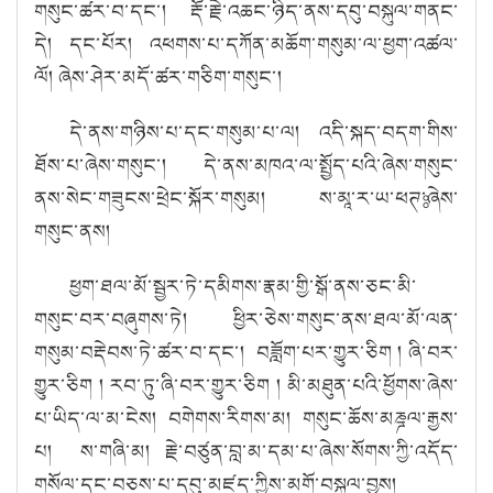
གསུང་ཚར་བ་དང་། རྡོ་རྗེ་འཆང་ཉིད་ནས་དབུ་བསྐུལ་གནང་
དེ། དང་པོར། འཕགས་པ་དཀོན་མཆོག་གསུམ་ལ་ཕྱག་འཚལ་
ལོ།
ཞེ
ས
་ཤེ
ར
་མདོ་ཚར་གཅི
ག
་གསུ
ང་།
དེ
་ནས་གཉི
ས
་པ་དང་གསུ
མ
་པ་ལ།
འདི་སྐད་བདག་གིས་
ཐོས་པ་
ཞེ
ས
་གསུ
ང་། དེ
་ནས
་མཁའ་ལ་སྤྱོད་པའི་ཞེས་གསུང་
ནས་སེང་གཟུངས་ཕྲེང་སྐོར་གསུམ། ས་མཱ་ར་ཡ་ཕཊཿ་
ཞེ
ས
་
གསུ
ང་ནས།
ཕྱག་ཐལ་མོ་སྦྱར་ཏེ་དམིགས་རྣམ་གྱི་སྒོ་ནས་ཅང་མི་
གསུང་བར་བཞུགས་ཏེ། ཕྱིར་ཅེས་གསུང་ནས་ཐལ་མོ་ལན་
གསུམ་བརྡེབས་ཏེ་ཚར་བ་དང་། བཟློག་པར་གྱུར་ཅིག ། ཞི་བར་
གྱུར་ཅིག ། རབ་ཏུ་ཞི་བར་གྱུར་ཅིག ། མི་མཐུན་པའི་ཕྱོགས་ཞེས་
པ་ཡིད་ལ་མ་ངེས། བགེགས་རིགས་མ། གསུང་ཆོས་མཎྜལ་རྒྱས་
པ། ས་གཞི་མ། རྗེ་བཙུན་བླ་མ་དམ་པ་ཞེས་སོགས་
ཀྱི་འདོ
ད་
གསོ
ལ
་དང་བཅས་པ་དབུ་མཛད་ཀྱི
ས
་མགོ་བསྐུ
ལ
་བྱས།