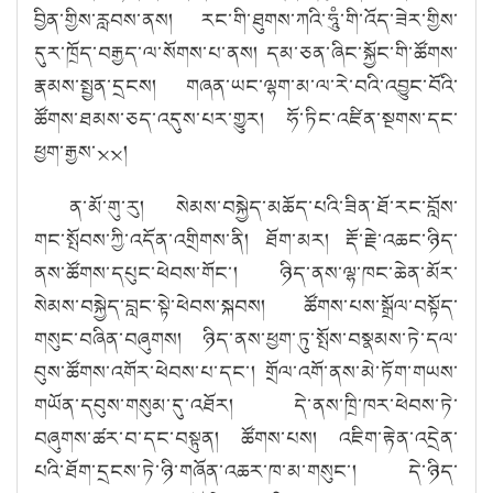
བྱི
ན
་གྱི
ས
་རླབས་ནས།
རང་གི་ཐུགས་ཀའི་ཧཱུཾ་གི་འོད་ཟེར་གྱིས་
དུར་ཁྲོད་བརྒྱད་ལ་སོགས་པ་ནས། དམ་ཅན་ཞིང་སྐྱོང་གི་ཚོགས་
རྣམས་སྤྱན་དྲངས། གཞན་ཡང་ལྷག་མ་ལ་རེ་བའི་འབྱུང་བོའི་
ཚོགས་ཐམས་ཅད་འདུས་པར་གྱུར། ཧོ་ཏིང་འཛིན་སྔགས་དང་
ཕྱག་རྒྱས་྾྾
།
ན་མོ་གུ་རུ། སེམས་བསྐྱེད་མཆོད་པའི་ཟིན་ཐོ་རང་བློས་
གང་སྤོབས་ཀྱི་འདོན་འགྲིགས་ནི། ཐོག་མར། རྡོ་རྗེ་འཆང་ཉིད་
ནས་ཚོགས་དཔུང་ཕེབས་གོང་། ཉིད་ནས་ལྷ་ཁང་ཆེན་མོར་
སེམས་བསྐྱེད་བླང་སྟེ་ཕེབས་སྐབས། ཚོགས་པས་སྒྲོལ་བསྟོད་
གསུང་བཞིན་བཞུགས། ཉིད་ནས་ཕྱག་ཏུ་སྤོས་བསྣམས་ཏེ་དལ་
བུས་ཚོགས་འགོར་ཕེབས་པ་དང་། གྲོལ་འགོ་ནས་མེ་ཏོག་གཡས་
གཡོན་དབུས་གསུམ་དུ་འཐོར། དེ་ནས་ཁྲི་ཁར་ཕེབས་ཏེ་
བཞུགས་ཚར་བ་དང་བསྟུན། ཚོགས་པས། འཇིག་རྟེན་འདྲེན་
པའི་ཐོག་དྲངས་ཏེ་ཉི་གཞོན་འཆར་ཁ་མ་གསུང་། དེ་ཉིད་