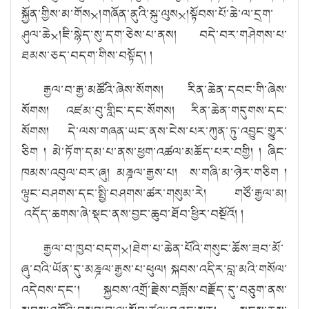
སྐྱོན་གྱིས་མ་གོས྾།གཞོན་ནུའི་སྐུ་ལུས྾།སྟོབས་པོ་ཆེ་ལ་དྲག་
ཤུལ་ཆེ྾།ཇི་སྙེད་སུ་དག་
ཅེ
ས
་པ་ནས།
བདེ་བར་གཤེགས་པ་
ཐམས་ཅད་བདག་གིས་བསྟོད། །
རྒྱལ་བ་རྒྱ་མཚོའི་ཞེས་སོགས། རིན་ཆེན་དབང་གི་
ཞེ
ས
་
སོ
གས། འཛམ་བུ་གླིང་དང་
སོ
གས། རིན་ཆེན་གདུགས་དང་
སོ
གས། དེ་ལས་གཞན་ཡང་
ནས
་ངེས་པར་ཀུན་ཏུ་འབྱུང་གྱུར་
ཅིག ། མེ་ཏོག་དམ་པ་ནས་ཕྱག་འཚལ་མཆོད་པར་བགྱི།
། ཞིང་
ཁམས་འབུལ་བར་ཞུ།
མཎྜལ་རྒྱས་པ། ས་གཞི་མ་ཉེ
ར
་གཅི
ག །
ལྟུང
་བཤགས་དང་སྤྱི་བཤགས་ཚར་གསུ
མ
་རེ
། གཙོ
་རྒྱལ་མ།
འདོ
ད
་ཆགས་ཞེ་སྡང་ནས་བྱང་ཆུ
བ་ཐོབ
་ཕྱི
ར
་བསྔོ
འོ།
།
རྒྱལ་བ་ཁྱབ་བདག྾།ཐེ
ག
་པ་ཆེ
ན
་པོ
འི
་གསུ
ང
་ཆོ
ས
་ཟབ་མོ་
ཞུ
་བའི
་ཡོ
ན
་དུ་མཎྜལ་རྒྱས་པ་ཕུ
ལ།
སྐབས་འདི
ར
་བླ་མའི་གསོ
ལ་
འདེབས
་དང་། སྐྱབས་འགྲོ་རྗེ
ས
་བཟློ
ས
་བརྗོ
ད
་དུ་བཅུ
ག
་ནས་