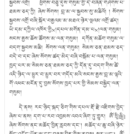
སྐྱབས་འགྲོ
། ཕྱོགས་བཅུ་དུས་གསུམ་གྱི་དེ་བཞིན་གཤེགས་པ་
ཐམས་ཅད་ཀྱི།
ཞེ
ས
་སོ
གས། བླ་མ་ལ་སྐྱབས་སུ་མཆིའོ། །
སོ
གས་
སྐྱབས་འགྲོ་བཞི་སྐོ
ར
་བརྒྱའམ་མ་མཐའ་ཉེ
ར
་ལྔའམ་འགྲོ
་ཚད།
ཡི་དམ་དཀྱིལ་འཁོར་གྱི྾།དཔལ་མགོན་དམ་པ྾།
ལན་གསུ
མ།
སངས་རྒྱས་ཆོས་ཚོགས་
མ་ལན་གསུ
མ། དཀོན་མཆོག་གསུམ་ལ་
བདག་སྐྱབས་མཆི།
སོ
གས
་ལན་གསུ
མ། སེམས་ཅན་ཐམས་ཅད་
བདེ་བ་དང་
ཞེ
ས
་སོ
གས
་ཚད་མེ
ད
་བཞི་བསྒོ
མ
་པ་ལན་གསུ
མ།
ཁྱད་པར་མ་སེམས་ཅན་ཐམས་ཅད་ཀྱི་དོན་དུ་བདག་གིས་ཚེ་
འདི་ཉིད་ལ་མྱུར་བ་མྱུར་བར་གདོད་མའི་སངས་རྒྱས་བླ་མ་ལྷའི་
གོ་འཕང་མངོན་དུ་བྱས་
སོ
གས
་ཁྱད་པར་གྱི་སེ
མས
་བསྐྱེ
ད
་ལན་
གསུ
མ།
དེ
་ནས།
རང་ཉིད་སྐད་ཅིག་གིས་དཔལ་རྡོ་རྗེ་འཇིགས་བྱེད་
ཞེ
ས
་པ་ནས།
དག་པ་རབ་འབྱམས་འབའ་ཞིག་ཏུ་གྱུར། ཨོཾ་ཧྲཱིཿ་ཥྚྲཱིཿ་
ཞེ
ས
་སོ
གས
་ནང་མཆོ
ད
་བྱི
ན
་རླབས་དང་། མཆོ
ད
་པ་ཆུ་བཞི་ཉེ
ར
་
སྤྱོ
ད
་འདོ
ད་
ཡོ
ན
་ལྔ་དང་བཅས་བྱི
ན
་གྱི
ས
་རླབས། སླར་ཡང་། ཨོཾ་