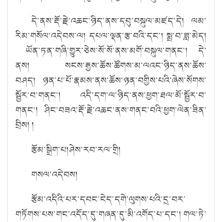
དེ་ནས་རྡོ་རྗེ
་འཆང
་ཉི
ད
་ནས་དབུ་བསྐུ
ལ
་མཛད་དེ
། ལམ
་
རི
མ
་གསོ
ལ
་འདེ
བས
་ལ།
དཔལ་ལྡན་རྩ་བའི་དང་། སྨྲ་བ་ཟླ་མེད།
ཡོན་ཏན་གཞི་གྱུར་
ཅེ
ས
་སོ
་སོ
་ནས་མགོ་བསྐུ
ལ
་གནང་། དེ་
ནས།
སངས་རྒྱས་ཆོས་ཚོགས་མ་ལའང་ཉིད་ནས་ཆོས་
བཤད།
ཉན་པ་པོ་རྣམས་ནས
་ཆོས་ཉན་བགྱིས་པའི་
ཞེ
ས་སོགས
་
སྦྱོ
ར
་བ་གནང་། འདི་དག་ལ་ཉི
ད
་ནས་ཕྱག་ཐལ་མོ་སྦྱོ
ར
་བ་
གནང་། ཤིང་བཟའ་རྡོ་རྗེ་འཆང་ནས་གནང་བའི་ཕྱག་ལེ
ན
་ཟི
ན
་
བྲི
ས།
།
རྩོམ་སྒྲིག་པ།
ཤེས་རབ་རལ་གྲི།
གསལ་འདེབས།
རྩོམ་འདིའི་པར་དབང་ངེད་དགེ་ལུགས་པའི་དྲ་བར་
གཏོགས་པས་གང་འདོད་དུ་གཞན་དུ་མི་འགོད་པ་དང་། གལ་ཏེ་