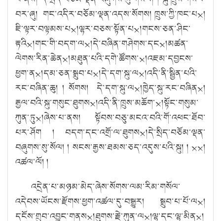
བར་ཞུ། གང་འདིར་བཅོམ་ལྡན་འདས་སོགས། ཁྲུས་ཀྱི་ཁང་པ྾།
ཇི་ལྟར་བལྟམས་པ྾།ལྷར་བཅས་སྟོན་པ྾།གངས་ཅན་ཤིང་
རྟའི྾།གང་གི་བདག་ལ྾།དེ་བཞིན་གཤེགས་དང྾།མཚན་
ལེགས་རིན་ཆེན྾།མཐུན་པའི་དགེ་ཚོགས་྾།འཇམ་དབྱངས་
ཕྱག་ན྾།དམ་ཅན་སྒྲུབ་པ྾།དེ་དག་སྐུ་ལ྾།འདི་ནི་སྦྱིན་པའི་
རང་བཞིན་ཆུ།
། སོགས། དེ་དག་སྐུ་ལ྾།ཁྱེད་སྐུ་རང་བཞིན྾།
རྒྱལ་བའི་སྐུ་གསུང་ཐུགས྾།འདི་ནི་ཁྲུས་མཆོག་྾།སྟོང་གསུམ་
ཀུན་ཏུ྾།
ཞེ
ས
་པ་ནས།
སྟོབས་བཅུ་མངའ་བའི་གོ་འཕང་ཐོབ་
པར་ཤོག ། བདག་དང་འགྲོ་ལ་ཐུགས྾།དེ་སྲིད་བཅོམ་ལྡན་
བཞུགས་སུ་སོལ། ། སངས་རྒྱས་ཐམས་ཅད་འདུས་པའི་སྐུ།
། ྾྾།
འཚལ་ལོ།
།
འདྲེན་པ་མཉམ་མེད་
ཞེ
ས
་སོ
གས
་ལམ་རི
མ
་གསོ
ལ
་
འདེ
བས་ཡོངས
་རྫོ
གས
་ཕྱག་འཚལ་དུ་བསྒྱུ
ར། སྒྲུབ་པ་པོ་ལ྾།
དངོས་གྲུབ་འབྱུང་གནས྾།ཐུགས་རྗེ་ཀུན་ལ྾།ལྷ་དང་ལྷ་མིན྾།