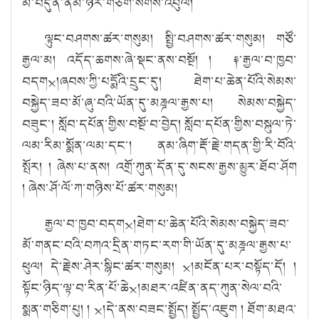
མ་བདུ
ན
་ནམ་ཉེ
ར
་གཅི
ག
་སོ
གས
་འབུ
ལ།
ལྟུང
་བཤགས་ཚར་གསུ
མ།
སྤྱི་བཤགས་ཚར་གསུ
མ།
གཙོ་
རྒྱལ་མ།
འདོད་ཆགས་ཞེ་སྡང་
ནས
་བསྔོ། ། ༈་རྒྱལ་བ་ཁྱབ་
བདག྾།ཞབས་ཀྱི་པདྨོའི་དྲུང་དུ། ཐེག་པ་ཆེན་པོའི་སེམས་
བསྐྱེད་ཟབ་མོ་ཞུ་བའི་ཡོན་དུ་
མཎྜལ་རྒྱས་པ།
སེམས་བསྐྱེད་
བཟུང་། སློབ་དཔོན་གྱིས་བསྔོ་བ་བྱེད། སློབ་དཔོན་གྱིས་བསྐུལ་ཏེ་
ལམ་རིམ་སྨོན་ལམ་དང་། ནམ་ཞིག་རྡོ་རྗེ་གདན་གྱི་རི་བོའི་
སྤོར།
། ཞེ
ས
་པ་ནས།
འགྲོ་ཀུན་དོན་དུ་སངས་རྒྱས་མྱུར་ཐོབ་ཤོག
།
ཞེ
ས
་ཤོ་ལོ་ཀ་གཉི
ས
་པོ་ཚར་གསུ
མ།
རྒྱལ་བ་ཁྱབ་བདག྾།ཐེག་པ་ཆེན་པོའི་སེམས་བསྐྱེད་ཟབ་
མོ་གནང་བའི་བཀའ་དྲིན་གཏང་རག་གི་ཡོན་དུ་
མཎྜལ་རྒྱས་པ་
ཕུ
ལ། དེ་རྗེས་ཤེར་སྙིང་ཚར་གསུམ། ྾།མངོན་པར་བསྟོད་དོ།
།
སྟོང་ཉིད་ལྟ་བ་རིན་པོ་ཆེ྾།མཐར་འཛིན་ནད་ཀུན་སེལ་བའི་
སྨན་གཅིག་པུ།
། ྾།
དེ་ནས་བཟང་སྤྱོ
ད།
སྤྱོ
ད
་འཇུ
ག ། ཐོག
་མཐའ་