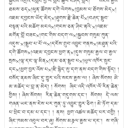
སྐྱབས་འགྲོ
འི
་བསླབ་བྱ་ལ་སློ
བ
་ཚུ
ལ
་བཤད་སླར།
སངས་རྒྱས་
ཐམས་ཅད྾།ཕུན་ཚོགས་དགེ་ལེགས྾།བྱམས་པ་ཐོགས་མེད྾།
འཇམ་དབྱངས་ཡོད་མེད྾།ཐུགས་རྗེ་ཆེན་པོ྾།བཤད་སྒྲུབ་
བསྟན་པའི་མཆོག་མངའ྾།གངས་ཅན་ཤིང་རྟའི་྾།འཇམ་
མགོན་བློ་བཟང྾།གང་གིས་བདག་ལ྾།སྐྱབས་གསུམ་ཀུན་
འདུས་྾།སྒྲུབ་པ་པོ་ལ྾།དངོས་གྲུབ་འབྱུང་གནས྾།མཐུན་པའི་
དགེ་ཚོགས྾།འཇམ་དབྱངས་ཕྱག་ན྾།དུས་གསུམ་རྒྱལ་བ་རྒྱལ་
སྲས྾།ལྷ་དང་ལྷ་མིན྾།དམ་ཅན་སྒྲུབ་པ྾།ཡུལ་འཁོར་སྲུང་
དང྾།ཕྱག་བྱར་འོས་པ྾།ཇི་སྙེད་སུ་དག་
ནས
་བདག་གིས་སྟོད།
།
བསོད་ནམས་ཞིང་དུ་གྱུར་པའི་སངས་རྒྱས་ལ།
།
ཞེ
ས
་སོ
གས། ཨེ་
མ་མཆོད་པ་བླ་ན་མེད།
། སོགས། ཞིང་འདི་འཁོར་ལོ་རིན་ཆེན་
གྱིས།
། ཞེས་སོགས། རིན་ཆེན་གདུགས་དང་། སོགས། དེ་ལས་
གཞན་ཡང་
ནས
་ངེས་པར་ཀུན་ཏུ་འབྱུང་གྱུར་ཅིག ། མེ་ཏོག་དམ་
པ་ཕྲེང་བ་དམ་པ་དང་།
།
ནས།
ཕྱག་འཚལ་མཆོད་པར་བགྱི།
།
ཞིང་ཁམས་འབུལ་བར་ཞུ།
སོ
གས
་མཎྜལ་རྒྱས་པ་དང་། ས་གཞི་