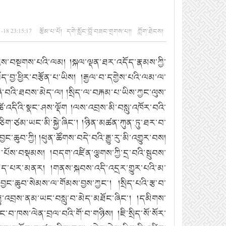
-18 23:15:17 རྩོམ་པ་པོ། དགེ་སློང་བློ་བཟང་གྲགས་པ།། ཀློག་ཐེངས།
ིས་བསྔགས་པའི་ལམ། །སྐལ་ལྡན་ཐར་འདོད་རྣམས་ཀྱི་
བྱ་ཕྱིར་བརྩོན་པ་ཡིས། །རྒྱལ་བ་དགྱེས་པའི་ལམ་ལ་
་ཞི་བའི་ཐབས་མེད་ལ། །སྲིད་ལ་བརྐམ་པ་ཡིས་ཀྱང་ལུས་
འདིའི་སྣང་ཤས་ལྡོག །ལས་འབྲས་མི་བསླུ་འཁོར་བའི་
ིག་ཙམ་ཡང་མི་སྐྱེ་ཞིང༌། །ཉིན་མཚན་ཀུན་ཏུ་ཐར་བ་
ང་ཆུབ་ཀྱི། །ཕུན་ཚོགས་བདེ་བའི་རྒྱུ་རུ་མི་འགྱུར་བས།
་དམ་པོས་བསྡམས། །བདག་འཛིན་ལྕགས་ཀྱི་དྲ་བའི་སྦུབས་
་ཆད་མེད་པར་མནར། །གནས་སྐབས་འདི་འདྲར་གྱུར་པའི་མ་
ང་ཆུབ་སེམས་ལ་གོམས་བྱས་ཀྱང༌། །སྲིད་པའི་རྩ་བ་
ྱུ་འབྲས་ནམ་ཡང་བསླུ་བ་མེད་མཐོང་ཞིང༌། །དམིགས་
ང་བ་ཁས་ལེན་བྲལ་བའི་གོ་བ་གཉིས། །ཇི་སྲིད་སོ་སོར་