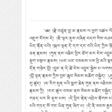
༄༅། །རྗེ་བཙུན་བླ་མ་རྣམས་ལ་ཕྱག་འཚལ་ལོ། །རྒྱ
འཇུག་ངོགས་དེ། །ཇི་ལྟར་ནུས་བཞིན་བདག་གིས་བཤད་
ཡིད་རྟོན་པའི། །སྐལ་ལྡན་དེ་དག་དང་བའི་ཡིད་ཀྱིས་
ཅན་རྣམས། །ཀུན་ནས་འཆིང་ཕྱིར་ཐོག་མར་ངེས་འབྱུང
སྡུག་བསྔལ་རྣམས། །ཡང་ཡང་བསམས་པས་ཕྱི་མའི་སྣང་
དོན་གཉེར་བློ། །བྱུང་ན་དེ་ཚེ་ངེས་འབྱུང་སྐྱེས་པ་ལག
།བློ་ལྡན་རྣམས་ཀྱིས་བྱང་ཆུབ་སེམས་མཆོག་བསྐྱེད། །
སུ་ཚུད། །མ་རིག་མུན་པའི་སྨག་ཆེན་ཀུན་ནས་འཐིབས། 
རྣམས་ཀྱི། །ངང་ཚུལ་བསམ་ནས་སེམས་མཆོག་བསྐྱེད་
གཅད་པར་མི་ནུས་པས། །དེ་ཕྱིར་རྟེན་འབྲེལ་རྟོག
པའི་གཏད་སོ་གང་ཡིན་ཀུན་ཞིག་པ། །དེ་ནི་སངས་རྒྱས་