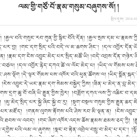
ལམ་གྱི་གཙོ་བོ་རྣམ་གསུམ་བཞུགས་སོ། །
སྤེལ་དུས། 2016-01
ལ་བའི་གསུང་རབ་ཀུན་གྱི་སྙིང་བོའི་དོན། །རྒྱལ་སྲས་དམ་པ་རྣམས་ཀྱ
པར་བྱ། །གང་དག་སྲིད་པའི་བདེ་ལ་མ་ཆགས་ཤིང༌། །དལ་འབྱོར་དོན་ཡོད་
ཉོན། །རྣམ་དག་ངེས་འབྱུང་མེད་པར་སྲིད་མཚོ་ཡི། །བདེ་འབྲས་དོན་གཉེར
་བཙལ། །དལ་འབྱོར་རྙེད་དཀའ་ཚེ་ལ་ལོང་མེད་པ། །ཡིད་ལ་གོམས་པས་ཚེ་
ཤས་ལྡོག །དེ་ལྟར་གོམས་པས་འཁོར་བའི་ཕུན་ཚོགས་ལ། །ཡིད་སྨོན་སྐད་ཅ
ས། །ངེས་འབྱུང་དེ་ཡང་རྣམ་དག་སེམས་བསྐྱེད་ཀྱིས། །ཟིན་པ་མེད་ན་བླ་མེད་བྱ
ཤུགས་དྲག་ཆུ་བོ་བཞི་ཡི་རྒྱུན་གྱིས་ཁྱེར། །བཟློག་དཀའ་ལས་ཀྱི་འཆིང་བ
།མུ་མེད་སྲིད་པར་སྐྱེ་ཞིང་སྐྱེ་བ་རུ། །སྡུག་བསྔལ་གསུམ་གྱིས་རྒྱུན
པར་མཛོད། །གནས་ལུགས་རྟོགས་པའི་ཤེས་རབ་མི་ལྡན་ན། །ངེས་འབྱུང་བྱ
ས་པའི་ཐབས་ལ་འབད། །གང་ཞིག་འཁོར་འདས་ཆོས་རྣམས་ཐམས་ཅད་ཀྱི། །རྒ
དགྱེས་པའི་ལམ་ལ་ཞུགས། །སྣང་བ་རྟེན་འབྲེལ་བསླུ་བ་མེད་པ་དང༌། །སྟོ