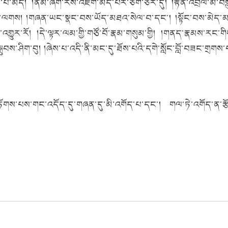
གས་པ་མེད། །ནམ་ཞིག་རེས་འཇོག་མེད་པར་ཅིག་ཅར་དུ། །རྟེན་འབྲེལ་མི་བ
ས་པ་ལགས། །གཞན་ཡང་སྣང་བས་ཡོད་མཐའ་སེལ་བ་དང༌། །སྟོང་བས་མེད་མཐའ
གྱུར་རོ། །དེ་ལྟར་ལམ་གྱི་གཙོ་བོ་རྣམ་གསུམ་གྱི། །གནད་རྣམས་རང་གིས་
་སྒྲུབས་ཤིག་བུ། །ཞེས་པ་འདི་ནི་མང་དུ་ཐོས་པའི་དགེ་སློང་བློ་བཟང་ག
གཏོགས་པས་གང་འདོད་དུ་གཞན་དུ་མི་འགོད་པ་དང་། གལ་ཏེ་འགོད་ན་