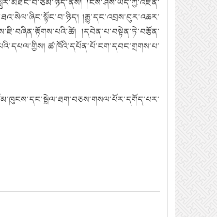
སླུར་མཐོང་བ་ཙམ་ཉིད་ནས། །ངེས་ཤེས་ཡིད་ཀྱི་འཛིན་
་སེལ་ཞིང་སྟོང་བ་ཉིད། །རྒྱུ་དང་འབྲས་བུར་འཆར་
ཇི་བཞིན་རྟོགས་པའི་ཚེ། །དབེན་པ་བསྟེན་ཏེ་བརྩོན་
ྲགས་པའི་དཔལ་གྱིས། ཚ་ཁོའི་དཔོན་པོ་ངག་དབང་གྲགས་པ་
རྩོམ་ཁུངས་དང་སྦྲེལ་ཐག་བཅས་གསལ་པོར་དགོད་པར་