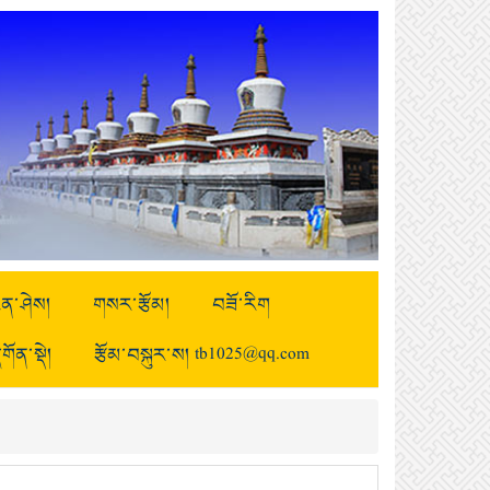
ྒྱུན་ཤེས།
གསར་རྩོམ།
བཟོ་རིག
གོན་སྡེ།
རྩོམ་བསྐུར་ས། tb1025@qq.com