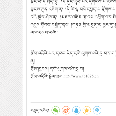
སྣང་བ་དེ་སྲིད་དུ། །ད་དུང་ཐུབ་པའི་དགོངས་པ་རྟོ
སྟངས་ཀུན་འཇིག་ན། །དེ་ཚེ་ལྟ་བའི་དཔྱད་པ་རྫོག
བའི་ཚུལ་ཤེས་ན། །མཐར་འཛིན་ལྟ་བས་འཕྲོག་པར་མི་འ
འགྲུས་སྟོབས་བསྐྱེད་ནས། །གཏན་གྱི་མདུན་མ་མྱུར་དུ
ལ་གདམས་པའོ། །
རྩོམ་འདིའི་པར་དབང་ངེད་དགེ་ལུགས་པའི་དྲ་བར་
ཞུ།
རྩོམ་ཁུངས། དགེ་ལུགས་པའི་དྲ་བ།
རྩོམ་འདིའི་སྦྲེལ་ཐག http://www.tb1025.cn
བརྒྱུད་འགོད།