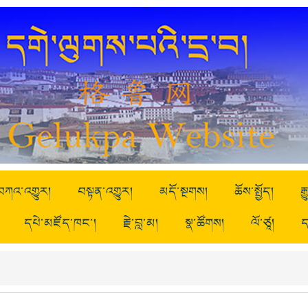
བཀའ་འགྱུར།
བསྟན་འགྱུར།
མདོ་སྔགས།
ཆོས་སྤྱོད།
ར
དཔེ་མཛོད་ཁང་།
རྗེ་བླ་མ།
སྣ་ཚོགས།
ལོ་ཙཱ།
ད