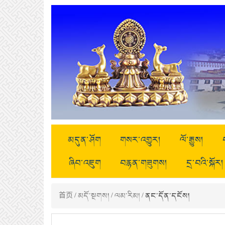
མདུན་ཤོག
གསར་འགྱུར།
ལོ་རྒྱུས།
ཞིབ་འཇུག
བརྙན་གཟུགས།
དྲ་བའི་སྐོར།
首页
/
མདོ་སྔགས།
/
ལམ་རིམ།
/ ནང་དོན་དངོས།